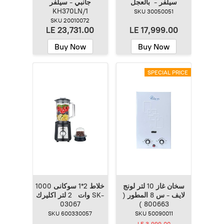
سيلفر - بالعجل
جانبي - سيلفر
KH370LN/1
SKU 30050051
SKU 20010072
LE 23,731.00
LE 17,999.00
Buy Now
Buy Now
SPECIAL PRICE
سخان غاز 10 لتر لونج
خلاط 2*1 سوكانى 1000
لايف - س 8 المطور (
وات 2 لتر اكليرك SK-
03067
800663 )
SKU 600330057
SKU 50090011
LE 3,999.00