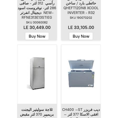
حائطى بارد / ساخن
رأسي 312 لتر - صافى
QHEFT12DN8 XCOOL
286 لتر- نوفروست اسود
INVERTER - R32
ديجيتال انفرتر NEW-
RFNE313E13STIEG
SKU 190070202
SKU 30060082
LE 30,449.00
LE 33,105.00
Buy Now
Buy Now
CH400 –ST ديب فريزر
ثلاجة سوليتير اليجنت
افقى الاسكا 377 لتر –
بريميير 370 لتر مقبض