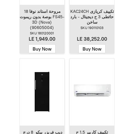
KAC24CH تكييف كريازى
مروحة استاند نوفا 18
حائطى 3 ح ديجيتال - بارد
بوصة بدون ريموت FS45-
ساخن
3D (Nova)
(90605004)
SKU 190110103
SKU 180120001
LE 1,949.00
LE 38,252.00
Buy Now
Buy Now
تكييف كاريير 1.5 ح
ديب فريزر بيكو 8 درج